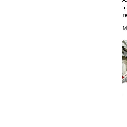
a
re
M