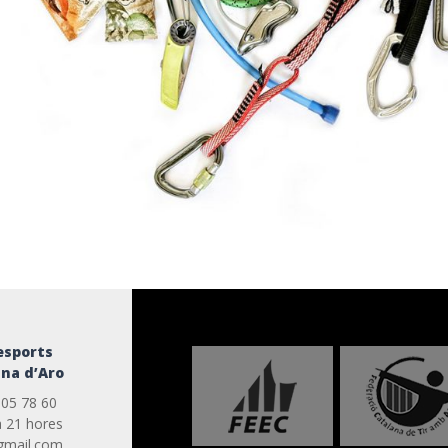
esports
ina d’Aro
 05 78 60
a 21 hores
mail.com