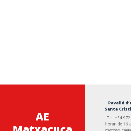
Pavelló d’
Santa Crist
AE
Tel. +34 972
horari de 16 
Matxacuca
matxacuca@g