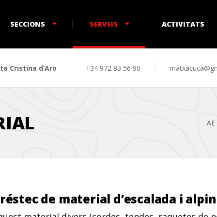
SECCIONS
SERVEIS
ACTIVITATS
ta Cristina d’Aro
+34 972 83 56 90
matxacuca@gm
RIAL
AE
réstec de material d’escalada i alpi
quest material divers (cordes, tendes, raquetes de neu,