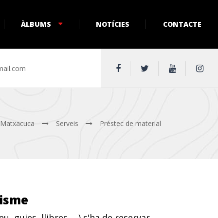
ÀLBUMS
NOTÍCIES
CONTACTE
ail.com
 Matxacuca
Serveis
Préstec de material
nisme
 guies, llibres, ...) s'ha de reservar