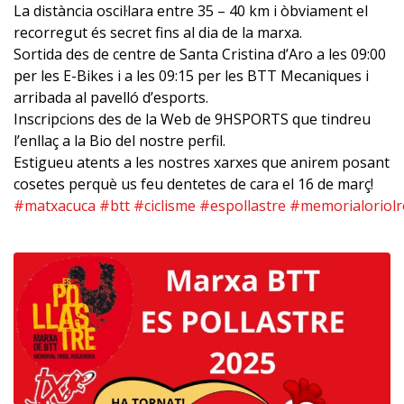
La distància oscil·lara entre 35 – 40 km i òbviament el
recorregut és secret fins al dia de la marxa.
Sortida des de centre de Santa Cristina d’Aro a les 09:00
per les E-Bikes i a les 09:15 per les BTT Mecaniques i
arribada al pavelló d’esports.
Inscripcions des de la Web de 9HSPORTS que tindreu
l’enllaç a la Bio del nostre perfil.
Estigueu atents a les nostres xarxes que anirem posant
cosetes perquè us feu dentetes de cara el 16 de març!
#matxacuca
#btt
#ciclisme
#espollastre
#memorialoriol