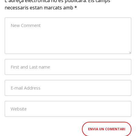
L'adreça electrònica no es publicarà.
Els camps
necessaris estan marcats amb
*
Your
comment
*
First
and
Last
E-
name
*
mail
Address
*
Website