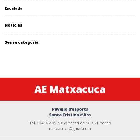
Escalada
Notícies
Sense categoría
AE Matxacuca
Pavelló d’esports
Santa Cristina d’Aro
Tel. +34 972 05 78 60 horari de 16 a 21 hores
matxacuca@gmail.com