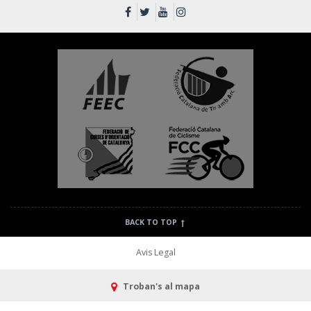
BACK TO TOP
Avis Legal
Troban's al mapa