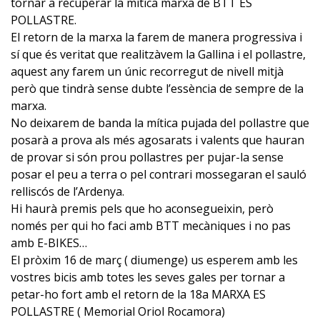
tornar a recuperar la mítica marxa de BTT ES
POLLASTRE.
El retorn de la marxa la farem de manera progressiva i
sí que és veritat que realitzàvem la Gallina i el pollastre,
aquest any farem un únic recorregut de nivell mitjà
però que tindrà sense dubte l’essència de sempre de la
marxa.
No deixarem de banda la mítica pujada del pollastre que
posarà a prova als més agosarats i valents que hauran
de provar si són prou pollastres per pujar-la sense
posar el peu a terra o pel contrari mossegaran el sauló
relliscós de l’Ardenya.
Hi haurà premis pels que ho aconsegueixin, però
només per qui ho faci amb BTT mecàniques i no pas
amb E-BIKES…
El pròxim 16 de març ( diumenge) us esperem amb les
vostres bicis amb totes les seves gales per tornar a
petar-ho fort amb el retorn de la 18a MARXA ES
POLLASTRE ( Memorial Oriol Rocamora)